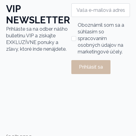
Vaša
VIP
e-
mailová
NEWSLETTER
adresa
Name
*
Oboznámil som sa a
Prihláste sa na odber nášho
*
súhlasím so
bulletinu
VIP
a získajte
spracovaním
EXKLUZÍVNE ponuky a
osobných údajov na
zľavy, ktoré inde nenájdete.
marketingové účely.
Prihlásiť sa