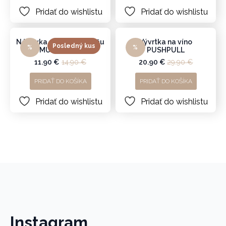
Pridať do wishlistu
Pridať do wishlistu
Nálievka a zátka na fľašu
Vývrtka na víno
Posledný kus
%
%
MULTIPOUR
PUSHPULL
11.90
€
14.90
€
20.90
€
29.90
€
Original
Current
Original
Current
price
price
price
price
was:
is:
was:
is:
PRIDAŤ DO KOŠÍKA
PRIDAŤ DO KOŠÍKA
14.90 €.
11.90 €.
29.90 €.
20.90 €.
Pridať do wishlistu
Pridať do wishlistu
Instagram