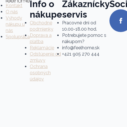
Info o
Zákaznícky
Soci
Kontakt
O nás
nákupe
servis
Výhody
Obchodné
Pracovné dni od
nákupu u
podmienky
10.00-18.00 hod.
nás
Doprava a
Potrebujete pomoc s
Spolupráca
platba
nákupom?
Reklamácie
info@feelhome.sk
Odstúpenie od
+421 905 270 444
zmluvy
Ochrana
osobných
údajov