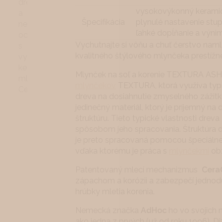
vysokovýkonný kerami
Špecifikácia
plynulé nastavenie stu
ľahké dopĺňanie a výni
Vychutnajte si vôňu a chuť čerstvo na
kvalitného štýlového mlynčeka prestíž
Mlynček na soľ a korenie TEXTURA ASH 
mlynčekov
TEXTURA, ktorá využíva typi
dreva na dosiahnutie zmyselného zážitku
jedinečný materiál, ktorý je príjemný na
štruktúru. Tieto typické vlastnosti dreva
spôsobom jeho spracovania. Štruktúra 
je preto spracovaná pomocou špeciálne
vďaka ktorému je práca s
mlynčekmi
obz
Patentovaný mlecí mechanizmus
Cera
zápachom a korózii a zabezpečí jednod
hrúbky mletia korenia.
Nemecká značka
AdHoc
ho vo svojich 
ako jedna z prvých (už od roku 1996). D