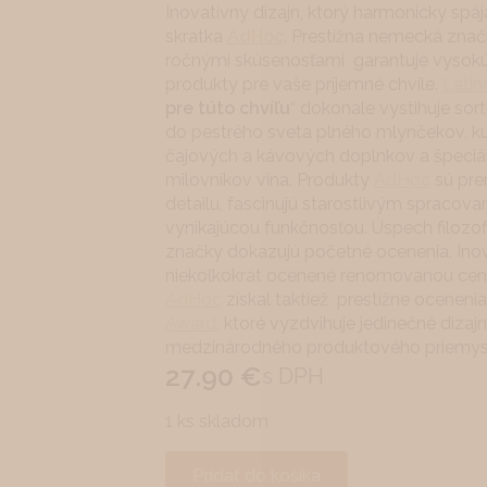
Inovatívny dizajn, ktorý harmonicky spáj
skratka
AdHoc
. Prestížna nemecká znač
ročnými skúsenosťami garantuje vysokú 
produkty pre vaše príjemné chvíle.
Latin
pre túto chvíľu
“ dokonale vystihuje sor
do pestrého sveta plného mlynčekov, k
čajových a kávových doplnkov a špeciál
milovníkov vína. Produkty
AdHoc
sú pre
detailu, fascinujú starostlivým spracova
vynikajúcou funkčnosťou. Úspech filozof
značky dokazujú početné ocenenia. Inov
niekoľkokrát ocenené renomovanou cen
AdHoc
získal taktiež prestížne ocenenia
Award
, ktoré vyzdvihuje jedinečné diza
medzinárodného produktového priemys
27.90
€
s DPH
1 ks skladom
Pridať do košíka