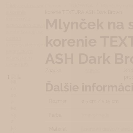
Domov
KUCHYŇA
Mlynčeky na k
korenie TEXTURA ASH Dark Brown
Mlynček na s
korenie TE
ASH Dark B
Značka
AdHoc
Kó
pro
Ďalšie informác
Rozmer
ø 5 cm / v 15 cm
Farba
tmavohnedá
Materiál
jaseňové drevo/nehrdz