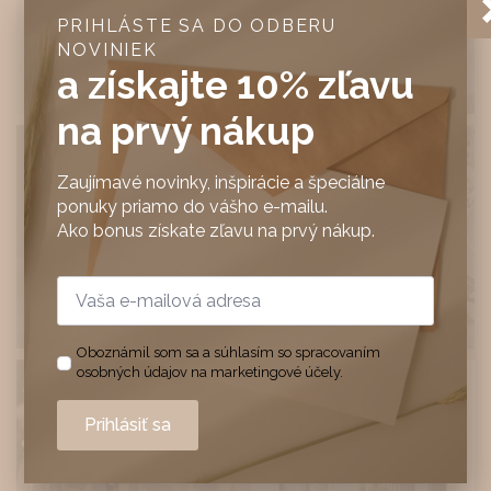
PRIHLÁSTE SA DO ODBERU
NOVINIEK
a získajte 10% zľavu
na prvý nákup
Zaujímavé novinky, inšpirácie a špeciálne
ponuky priamo do vášho e-mailu.
Ako bonus získate zľavu na prvý nákup.
Email
*
Oboznámil som sa a súhlasím so spracovaním
osobných údajov na marketingové účely.
Prihlásiť sa