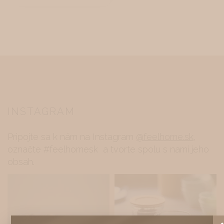
INSTAGRAM
Pripojte sa k nám na Instagram
@feelhome.sk
,
označte #feelhomesk a tvorte spolu s nami jeho
obsah.