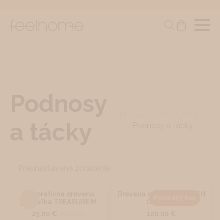
Podnosy
Domov
DOPLNKY
a tácky
Podnosy a tácky
Dekoratívna drevená
Drevená nádoba TROUGH
Posledný kus
%
podložka TREASURE M
OBLONG
25.00
€
36.00
€
120.00
€
Original
Current