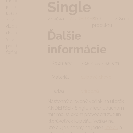
Single
Značka
ANDERSEN
Kód
218021
produktu
Ďalšie
informácie
Rozmery
73.5 × 7.5 × 3.5 cm
Materiál
dubové drevo
Farba
prírodná
Nástenný drevený vešiak na uterák
ANDERSEN Single v jednoduchom
minimalistickom prevedení zútulní
ktorúkoľvek kúpeľňu. Vešiak na
uterák je vhodný na jeden
uterák
a