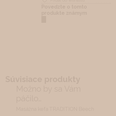
Pridať do wishlistu
Povedzte o tomto
produkte známym
Súvisiace produkty
Možno by sa Vám
páčilo…
Masážna kefa TRADITION Beech