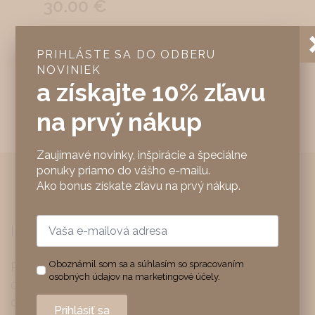
30.00
€
Pridať Do Košíka
PRIHLÁSTE SA DO ODBERU
NOVINIEK
Pridať do wishlistu
a získajte 10% zľavu
na prvý nákup
Zaujímavé novinky, inšpirácie a špeciálne
ponuky priamo do vášho e-mailu.
Ako bonus získate zľavu na prvý nákup.
Email
INSTAGRAM
*
Oboznámil som sa a súhlasím so spracovaním
Pripojte sa k nám na Instagram
@feelhome.sk
,
osobných údajov na marketingové účely.
označte #feelhomesk a tvorte spolu s nami jeho
obsah.
Prihlásiť sa