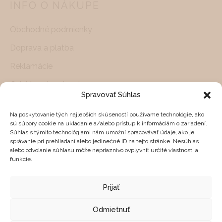
INFO O NÁKUPE
Obchodné podmienky
Doprava a platba
Reklamácie
Odstúpenie od zmluvy
Spravovať Súhlas
Ochrana osobných údajov
ZÁKAZNÍCKY SERVIS
Na poskytovanie tých najlepších skúseností používame technológie, ako
sú súbory cookie na ukladanie a/alebo prístup k informáciám o zariadení.
Súhlas s týmito technológiami nám umožní spracovávať údaje, ako je
Pracovné dni od 10.00-18.00 hod.
správanie pri prehliadaní alebo jedinečné ID na tejto stránke. Nesúhlas
alebo odvolanie súhlasu môže nepriaznivo ovplyvniť určité vlastnosti a
Potrebujete pomoc s nákupom?
funkcie.
info@feelhome.sk
Prijať
+421 905 270 444
SOCIÁLNE SIETE
Odmietnuť