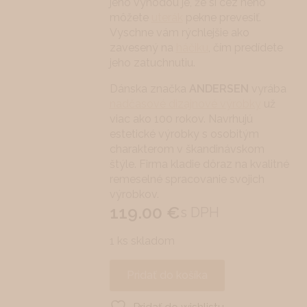
jeho výhodou je, že si cez neho
môžete
uterák
pekne prevesiť.
Vyschne vám rýchlejšie ako
zavesený na
háčiku
, čím predídete
jeho zatuchnutiu.
Dánska značka
ANDERSEN
vyrába
nadčasové dizajnové výrobky
už
viac ako 100 rokov. Navrhujú
estetické výrobky s osobitým
charakterom v škandinávskom
štýle. Firma kladie dôraz na kvalitné
remeselné spracovanie svojich
výrobkov.
119.00
€
s DPH
1 ks skladom
Pridať do košíka