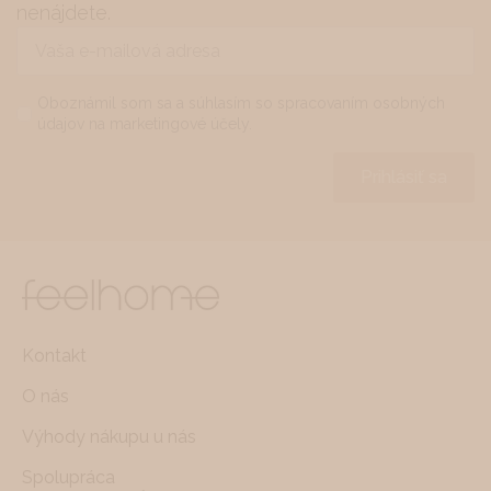
nenájdete.
Vaša
e-
mailová
adresa
Name
*
Oboznámil som sa a súhlasím so spracovaním osobných
údajov na marketingové účely.
*
Prihlásiť sa
Kontakt
O nás
Výhody nákupu u nás
Spolupráca