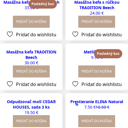
Masážna kefa HERITAGE Ash
Masážna kefa s rúčkou
Posledný kus
33.00
€
TRADITION Beech
24.00
€
PRIDAŤ DO KOŠÍKA
PRIDAŤ DO KOŠÍKA
Pridať do wishlistu
Pridať do wishlistu
Masážna kefa TRADITION
Metlička BBQ
Posledný kus
Beech
9.90
€
30.00
€
PRIDAŤ DO KOŠÍKA
PRIDAŤ DO KOŠÍKA
Pridať do wishlistu
Pridať do wishlistu
Odpudzovač molí CEDAR
Prestieranie ELINA Natural
%
HOUSES, sada 3 ks
7.50
€
10.50
€
Original
Current
19.50
€
price
price
was:
is:
PRIDAŤ DO KOŠÍKA
PRIDAŤ DO KOŠÍKA
10.50 €.
7.50 €.