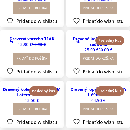
Original
Current
Original
Current
price
price
price
price
PRIDAŤ DO KOŠÍKA
PRIDAŤ DO KOŠÍKA
was:
is:
was:
is:
79.00 €.
65.00 €.
60.00 €.
54.00 €.
Pridať do wishlistu
Pridať do wishlistu
Drevená varecha TEAK
Drevené košíky s rúčkou,
Posledný kus
%
%
13.90
€
16.90
€
sada 3ks
Original
Current
25.00
€
30.00
€
price
price
Original
Current
was:
is:
price
price
PRIDAŤ DO KOŠÍKA
PRIDAŤ DO KOŠÍKA
16.90 €.
13.90 €.
was:
is:
30.00 €.
25.00 €.
Pridať do wishlistu
Pridať do wishlistu
Drevený koledník BETLEHEM
Drevený lopár CONTINENTA
Posledný kus
Posledný kus
Latern Natural
L 69x23cm
13.50
€
44.90
€
PRIDAŤ DO KOŠÍKA
PRIDAŤ DO KOŠÍKA
Pridať do wishlistu
Pridať do wishlistu