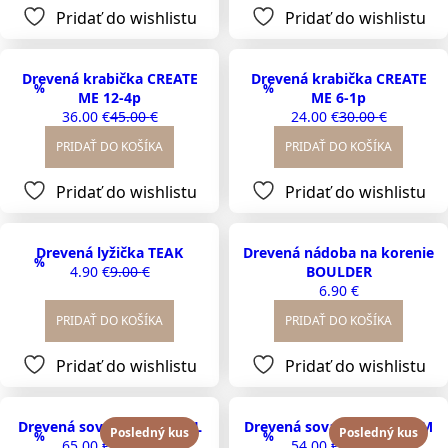
45.00 €.
36.00 €.
Pridať do wishlistu
Pridať do wishlistu
Drevená krabička CREATE
Drevená krabička CREATE
%
%
ME 12-4p
ME 6-1p
36.00
€
45.00
€
24.00
€
30.00
€
Original
Current
Original
Current
price
price
price
price
PRIDAŤ DO KOŠÍKA
PRIDAŤ DO KOŠÍKA
was:
is:
was:
is:
45.00 €.
36.00 €.
30.00 €.
24.00 €.
Pridať do wishlistu
Pridať do wishlistu
Drevená lyžička TEAK
Drevená nádoba na korenie
%
4.90
€
9.00
€
BOULDER
Original
Current
6.90
€
price
price
was:
is:
PRIDAŤ DO KOŠÍKA
PRIDAŤ DO KOŠÍKA
9.00 €.
4.90 €.
Pridať do wishlistu
Pridať do wishlistu
Drevená sova ANDERSEN L
Drevená sova ANDERSEN M
Posledný kus
Posledný kus
%
%
65.00
€
79.00
€
54.00
€
60.00
€