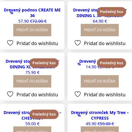
Drevený podnos CREATE ME
Drevený stolový organizér
Posledný kus
%
36
DINING L 30×15,5x8cm
57.90
€
72.00
€
64.90
€
Original
Current
price
price
PRIDAŤ DO KOŠÍKA
PRIDAŤ DO KOŠÍKA
was:
is:
72.00 €.
57.90 €.
Pridať do wishlistu
Pridať do wishlistu
Drevený stolový organizér
Drevený stromček 4
Posledný kus
Posledný kus
%
DINING XL 30x22x8cm
14.90
€
21.00
€
Original
Current
75.90
€
price
price
was:
is:
PRIDAŤ DO KOŠÍKA
PRIDAŤ DO KOŠÍKA
21.00 €.
14.90 €.
Pridať do wishlistu
Pridať do wishlistu
Drevený stromček My Tree –
Drevený stromček My Tree –
Posledný kus
%
CHESTNUT
CYPRESS
59.00
€
49.90
€
59.00
€
Original
Current
price
price