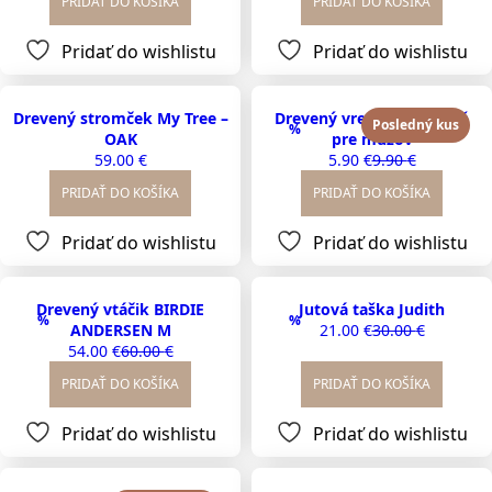
PRIDAŤ DO KOŠÍKA
PRIDAŤ DO KOŠÍKA
was:
is:
59.00 €.
49.90 €.
Pridať do wishlistu
Pridať do wishlistu
Drevený stromček My Tree –
Drevený vreckový hrebeň
Posledný kus
%
OAK
pre mužov
59.00
€
5.90
€
9.90
€
Original
Current
price
price
PRIDAŤ DO KOŠÍKA
PRIDAŤ DO KOŠÍKA
was:
is:
9.90 €.
5.90 €.
Pridať do wishlistu
Pridať do wishlistu
Drevený vtáčik BIRDIE
Jutová taška Judith
%
%
ANDERSEN M
21.00
€
30.00
€
Original
Current
54.00
€
60.00
€
Original
Current
price
price
price
price
was:
is:
PRIDAŤ DO KOŠÍKA
PRIDAŤ DO KOŠÍKA
was:
is:
30.00 €.
21.00 €.
60.00 €.
54.00 €.
Pridať do wishlistu
Pridať do wishlistu