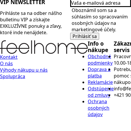
Vaša
VIP NEWSLETTER
e-
Name
mailová
Oboznámil som sa a
Prihláste sa na odber nášho
adresa
*
súhlasím so spracovaním
bulletinu
VIP
a získajte
*
osobných údajov na
EXKLUZÍVNE ponuky a zľavy,
marketingové účely.
ktoré inde nenájdete.
Prihlásiť sa
Info o
Zákaz
nákupe
servis
Obchodné
Pracovn
Kontakt
podmienky
10.00-1
O nás
Doprava a
Potrebu
Výhody nákupu u nás
platba
pomoc 
Spolupráca
Reklamácie
nákup
Odstúpenie
info@f
od zmluvy
+421 90
Ochrana
osobných
údajov