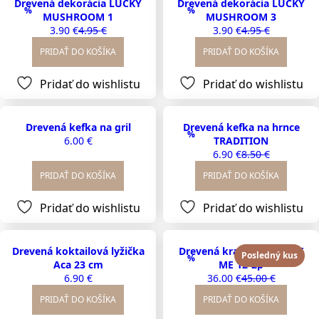
Drevená dekorácia LUCKY
Drevená dekorácia LUCKY
%
%
MUSHROOM 1
MUSHROOM 3
3.90
€
4.95
€
3.90
€
4.95
€
Original
Current
Original
Current
price
price
price
price
PRIDAŤ DO KOŠÍKA
PRIDAŤ DO KOŠÍKA
was:
is:
was:
is:
4.95 €.
3.90 €.
4.95 €.
3.90 €.
Pridať do wishlistu
Pridať do wishlistu
Drevená kefka na gril
Drevená kefka na hrnce
%
6.00
€
TRADITION
6.90
€
8.50
€
Original
Current
price
price
PRIDAŤ DO KOŠÍKA
PRIDAŤ DO KOŠÍKA
was:
is:
8.50 €.
6.90 €.
Pridať do wishlistu
Pridať do wishlistu
Drevená koktailová lyžička
Drevená krabička CREATE
Posledný kus
%
Aca 23 cm
ME 12-2p
6.90
€
36.00
€
45.00
€
Original
Current
price
price
PRIDAŤ DO KOŠÍKA
PRIDAŤ DO KOŠÍKA
was:
is: