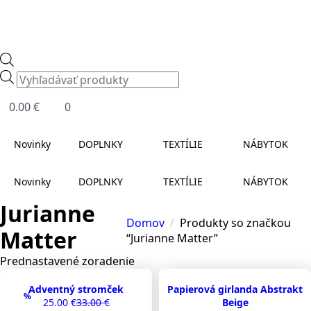
Products
search
0.00
€
0
Novinky
DOPLNKY
TEXTÍLIE
NÁBYTOK
Novinky
DOPLNKY
TEXTÍLIE
NÁBYTOK
Jurianne
Domov
Produkty so značkou
Matter
“Jurianne Matter”
Adventný stromček
Papierová girlanda Abstrakt
%
25.00
€
33.00
€
Beige
Original
Current