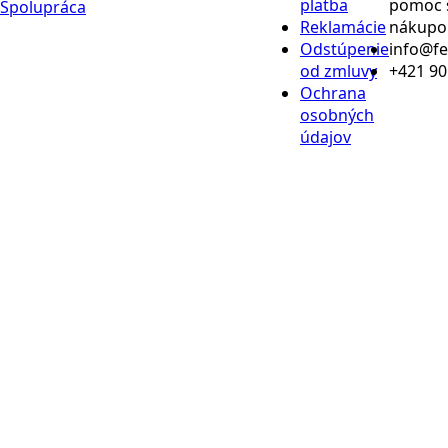
platba
pomoc 
Spolupráca
Reklamácie
nákup
Odstúpenie
info@f
od zmluvy
+421 90
Ochrana
osobných
údajov