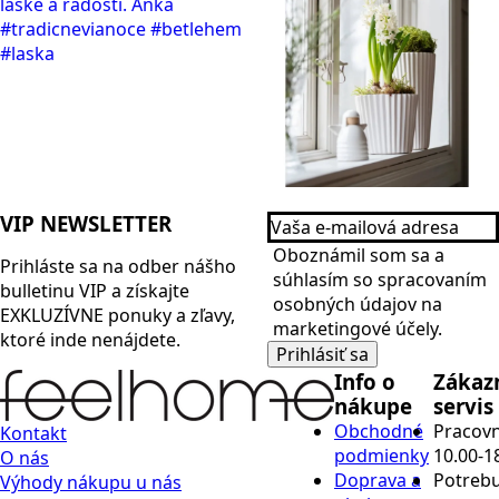
Vaša
VIP NEWSLETTER
e-
Name
mailová
Oboznámil som sa a
Prihláste sa na odber nášho
adresa
*
súhlasím so spracovaním
bulletinu
VIP
a získajte
*
osobných údajov na
EXKLUZÍVNE ponuky a zľavy,
marketingové účely.
ktoré inde nenájdete.
Prihlásiť sa
Info o
Zákaz
nákupe
servis
Obchodné
Pracovn
Kontakt
podmienky
10.00-1
O nás
Doprava a
Potrebu
Výhody nákupu u nás