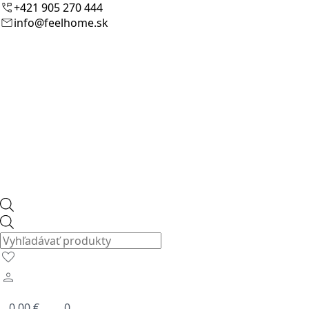
+421 905 270 444
info@feelhome.sk
Products
search
0.00
€
0