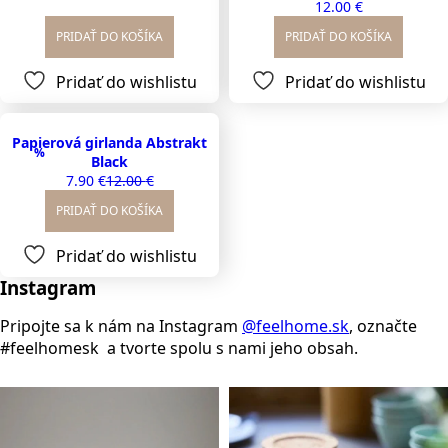
12.00
€
price
price
was:
is:
PRIDAŤ DO KOŠÍKA
PRIDAŤ DO KOŠÍKA
33.00 €.
25.00 €.
Pridať do wishlistu
Pridať do wishlistu
Papierová girlanda Abstrakt
%
Black
7.90
€
12.00
€
Original
Current
price
price
PRIDAŤ DO KOŠÍKA
was:
is:
12.00 €.
7.90 €.
Pridať do wishlistu
Instagram
Pripojte sa k nám na Instagram
@feelhome.sk
, označte
#feelhomesk a tvorte spolu s nami jeho obsah.