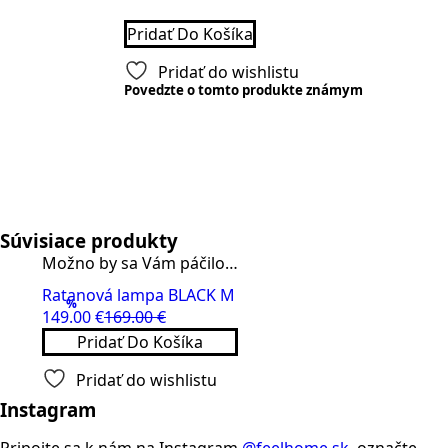
Pridať Do Košíka
Pridať do wishlistu
Povedzte o tomto produkte známym
Súvisiace produkty
Možno by sa Vám páčilo…
Ratanová lampa BLACK M
%
149.00
€
169.00
€
Original
Current
Pridať Do Košíka
price
price
was:
is:
Pridať do wishlistu
169.00 €.
149.00 €.
Instagram
Pripojte sa k nám na Instagram
@feelhome.sk
, označte