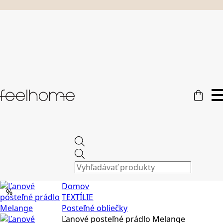
Products
search
Domov
%
TEXTÍLIE
Posteľné obliečky
Ľanové posteľné prádlo Melange