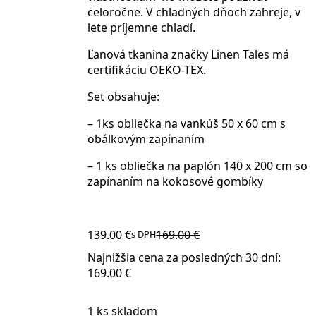
celoročne
. V chladných dňoch zahreje, v
lete príjemne chladí.
Ľanová tkanina značky Linen Tales má
certifikáciu OEKO-TEX.
Set obsahuje:
– 1ks obliečka na vankúš 50 x 60 cm s
obálkovým zapínaním
– 1 ks obliečka na paplón 140 x 200 cm so
zapínaním na kokosové gombíky
139.00
€
169.00
€
s DPH
Original
Current
price
price
Najnižšia cena za posledných 30 dní:
was:
is:
169.00
€
169.00 €.
139.00 €.
1 ks skladom