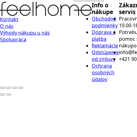
Info o
Zákaz
nákupe
servis
Obchodné
Pracovn
Kontakt
podmienky
10.00-1
O nás
Doprava a
Potrebu
Výhody nákupu u nás
platba
pomoc 
Spolupráca
Reklamácie
nákup
Odstúpenie
info@f
od zmluvy
+421 90
Ochrana
osobných
údajov