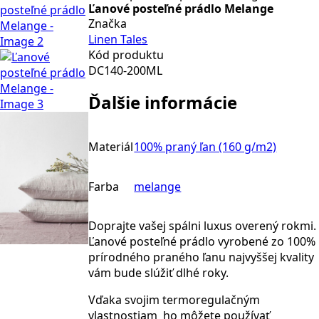
Ľanové posteľné prádlo Melange
Značka
Linen Tales
Kód produktu
DC140-200ML
Ďalšie informácie
Materiál
100% praný ľan (160 g/m2)
Farba
melange
Doprajte vašej spálni
luxus
overený rokmi.
Ľanové posteľné prádlo vyrobené zo
100%
prírodného praného ľanu
najvyššej kvality
vám bude slúžiť dlhé roky.
Vďaka svojim termoregulačným
vlastnostiam ho môžete používať