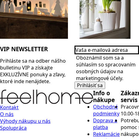
Vaša
VIP NEWSLETTER
e-
Name
mailová
Oboznámil som sa a
Prihláste sa na odber nášho
adresa
*
súhlasím so spracovaním
bulletinu
VIP
a získajte
*
osobných údajov na
EXKLUZÍVNE ponuky a zľavy,
marketingové účely.
ktoré inde nenájdete.
Prihlásiť sa
Info o
Zákaz
nákupe
servis
Obchodné
Pracovn
Kontakt
podmienky
10.00-1
O nás
Doprava a
Potrebu
Výhody nákupu u nás
platba
pomoc 
Spolupráca
Reklamácie
nákup