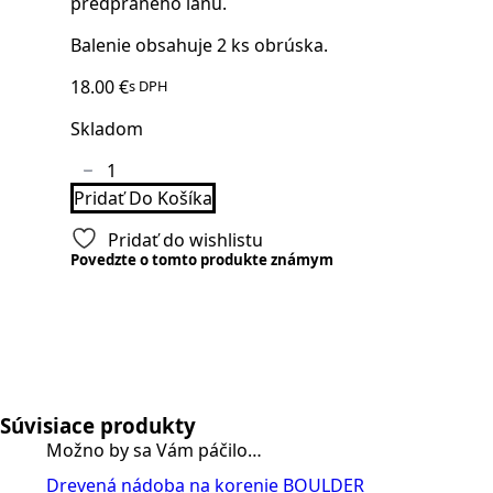
predpraného ľanu.
Balenie obsahuje 2 ks obrúska.
18.00
€
s DPH
Skladom
množstvo
Ľanový
Pridať Do Košíka
obrúsok
Fringes
Black
Pridať do wishlistu
-
Povedzte o tomto produkte známym
2set
Súvisiace produkty
Možno by sa Vám páčilo…
Drevená nádoba na korenie BOULDER