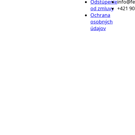
Odstúpenie
info@f
od zmluvy
+421 90
Ochrana
osobných
údajov