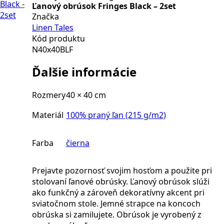
Ľanový obrúsok Fringes Black – 2set
Značka
Linen Tales
Kód produktu
N40x40BLF
Ďalšie informácie
Rozmery
40 × 40 cm
Materiál
100% praný ľan (215 g/m2)
Farba
čierna
Prejavte pozornosť svojim hosťom a použite pri
stolovaní ľanové obrúsky. Ľanový obrúsok slúži
ako funkčný a zároveň dekoratívny akcent pri
sviatočnom stole. Jemné strapce na koncoch
obrúska si zamilujete. Obrúsok je vyrobený z