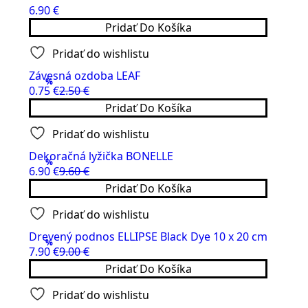
6.90
€
Pridať Do Košíka
Pridať do wishlistu
Závesná ozdoba LEAF
%
0.75
€
2.50
€
Original
Current
Pridať Do Košíka
price
price
was:
is:
Pridať do wishlistu
2.50 €.
0.75 €.
Dekoračná lyžička BONELLE
%
6.90
€
9.60
€
Original
Current
Pridať Do Košíka
price
price
was:
is:
Pridať do wishlistu
9.60 €.
6.90 €.
Drevený podnos ELLIPSE Black Dye 10 x 20 cm
%
7.90
€
9.00
€
Original
Current
Pridať Do Košíka
price
price
was:
is:
Pridať do wishlistu
9.00 €.
7.90 €.