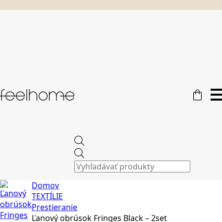
Products
search
Domov
TEXTÍLIE
Prestieranie
Ľanový obrúsok Fringes Black – 2set