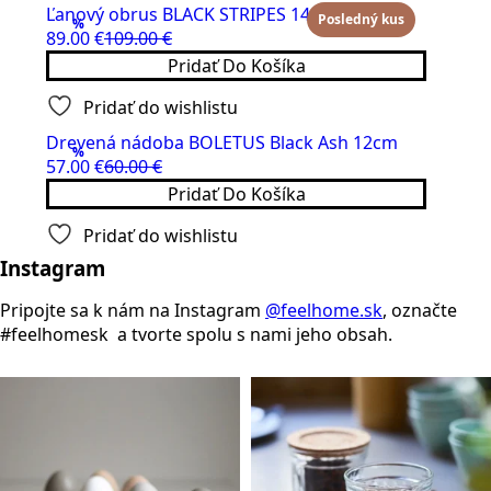
Ľanový obrus BLACK STRIPES 140 x 140 cm
Posledný kus
%
89.00
€
109.00
€
Original
Current
Pridať Do Košíka
price
price
was:
is:
Pridať do wishlistu
109.00 €.
89.00 €.
Drevená nádoba BOLETUS Black Ash 12cm
%
57.00
€
60.00
€
Original
Current
Pridať Do Košíka
price
price
was:
is:
Pridať do wishlistu
60.00 €.
57.00 €.
Instagram
Pripojte sa k nám na Instagram
@feelhome.sk
, označte
#feelhomesk a tvorte spolu s nami jeho obsah.