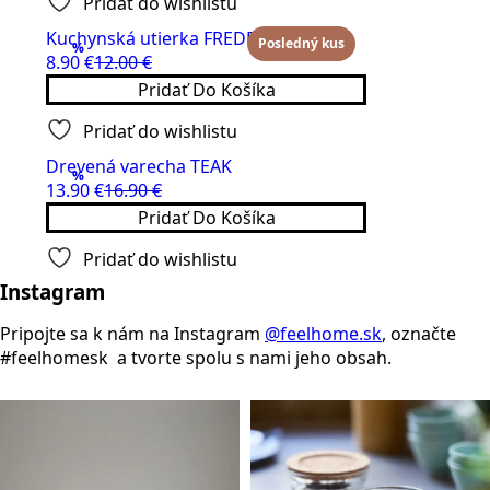
Pridať do wishlistu
16.80 €.
9.00 €.
Kuchynská utierka FREDRIK Duvblå
Posledný kus
%
8.90
€
12.00
€
Original
Current
Pridať Do Košíka
price
price
was:
is:
Pridať do wishlistu
12.00 €.
8.90 €.
Drevená varecha TEAK
%
13.90
€
16.90
€
Original
Current
Pridať Do Košíka
price
price
was:
is:
Pridať do wishlistu
16.90 €.
13.90 €.
Instagram
Pripojte sa k nám na Instagram
@feelhome.sk
, označte
#feelhomesk a tvorte spolu s nami jeho obsah.