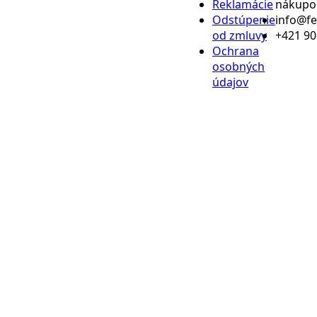
Reklamácie
nákup
Odstúpenie
info@f
od zmluvy
+421 90
Ochrana
osobných
údajov