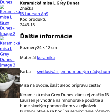
Keramická misa L Grey Dunes
Značka
IB Laursen ApS
Kód produktu
2443-18
Ďalšie informácie
Rozmery
24 × 12 cm
Materiál
keramika
Farba
svetlosivá s jemno-modrým nádychom
Misa na ovocie, šalát alebo prípravu cesta?
Keramická misa Grey Dunes dánskej značky IB
Laursen je vhodná na mnohoraké použitie a
bude skvelým pomocníkom v akejkoľvek
kuchyni. Skvele sa hodí na servírovanie rôznych