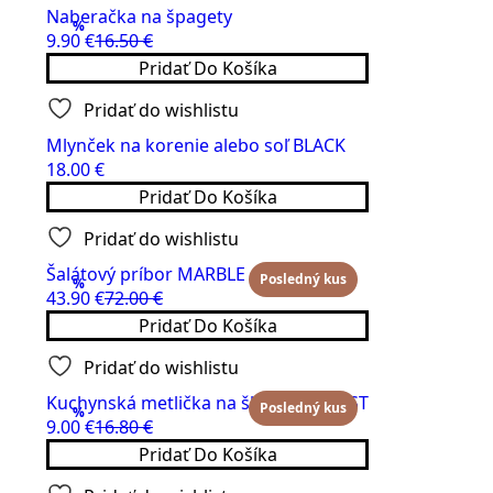
Naberačka na špagety
%
9.90
€
16.50
€
Original
Current
Pridať Do Košíka
price
price
was:
is:
Pridať do wishlistu
16.50 €.
9.90 €.
Mlynček na korenie alebo soľ BLACK
18.00
€
Pridať Do Košíka
Pridať do wishlistu
Šalátový príbor MARBLE
Posledný kus
%
43.90
€
72.00
€
Original
Current
Pridať Do Košíka
price
price
was:
is:
Pridať do wishlistu
72.00 €.
43.90 €.
Kuchynská metlička na šľahanie ERNST
Posledný kus
%
9.00
€
16.80
€
Original
Current
Pridať Do Košíka
price
price
was:
is: