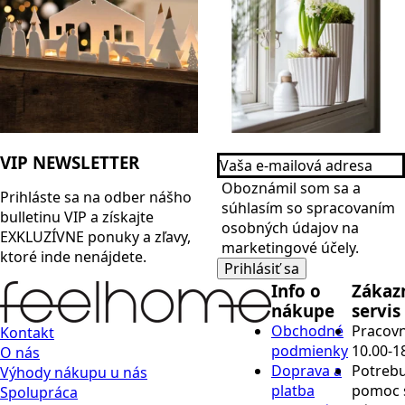
Vaša
VIP NEWSLETTER
e-
Name
mailová
Oboznámil som sa a
Prihláste sa na odber nášho
adresa
*
súhlasím so spracovaním
bulletinu
VIP
a získajte
*
osobných údajov na
EXKLUZÍVNE ponuky a zľavy,
marketingové účely.
ktoré inde nenájdete.
Prihlásiť sa
Info o
Zákaz
nákupe
servis
Obchodné
Pracovn
Kontakt
podmienky
10.00-1
O nás
Doprava a
Potrebu
Výhody nákupu u nás
platba
pomoc 
Spolupráca