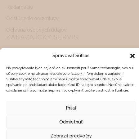
Reklamácie
Odstúpenie od zmluvy
Ochrana osobných údajov
ZÁKAZNÍCKY SERVIS
Pracovné dni od 10.00-18.00 hod.
Spravovať Súhlas
Potrebujete pomoc s nákupom?
Na poskytovanie tých najlepších skúseností používame technológie, ako sú
súbory cookie na ukladanie a/alebo prístup k informáciám o zariadení.
info@feelhome.sk
Súhlas s týmito technológiami nám umožní spracovávať údaje, ako je
správanie pri prehliadaní alebo jedinečné ID na tejto stránke. Nesúhlas alebo
+421 905 270 444
odvolanie súhlasu môže nepriaznivo ovplyvniť určité vlastnosti a funkcie.
SOCIÁLNE SIETE
Prijať
Odmietnuť
Zobraziť predvoľby