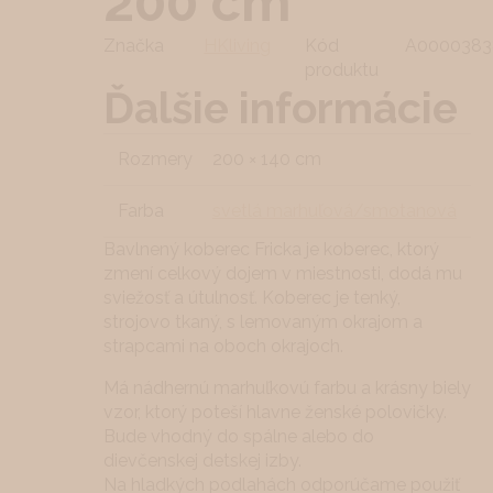
200 cm
Značka
HKliving
Kód
A0000383
produktu
Ďalšie informácie
Rozmery
200 × 140 cm
Farba
svetlá marhuľová/smotanová
Bavlnený koberec Fricka je koberec, ktorý
zmení celkový dojem v miestnosti, dodá mu
sviežosť a útulnosť. Koberec je tenký,
strojovo tkaný, s lemovaným okrajom a
strapcami na oboch okrajoch.
Má nádhernú marhuľkovú farbu a krásny biely
vzor, ktorý poteší hlavne ženské polovičky.
Bude vhodný do spálne alebo do
dievčenskej detskej izby.
Na hladkých podlahách odporúčame použiť