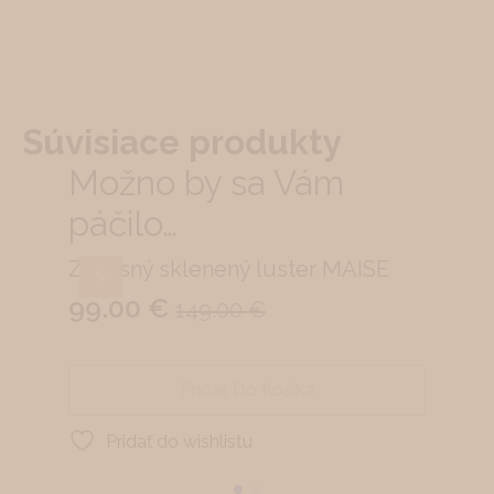
Súvisiace produkty
Možno by sa Vám
páčilo…
Závesný sklenený luster MAISE
Bavl
%
%
x 26
99.00
€
149.00
€
Original
Current
90
Ori
Cur
price
price
pri
pri
was:
is:
Pridať Do Košíka
was
is:
149.00 €.
99.00 €.
Pridať do wishlistu
P
129
90.