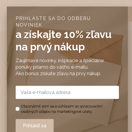
PRIHLÁSTE SA DO ODBERU
NOVINIEK
a získajte 10% zľavu
na prvý nákup
Zaujímavé novinky, inšpirácie a špeciálne
INSTAGRAM
ponuky priamo do vášho e-mailu.
Ako bonus získate zľavu na prvý nákup.
Pripojte sa k nám na Instagram
@feelhome.sk
,
označte #feelhomesk a tvorte spolu s nami jeho
Email
*
obsah.
Oboznámil som sa a súhlasím so spracovaním
osobných údajov na marketingové účely.
Prihlásiť sa