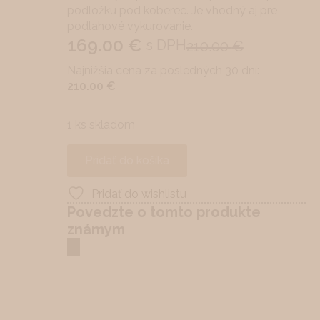
podložku pod koberec. Je vhodný aj pre
podlahové vykurovanie.
169.00
€
s DPH
210.00
€
Original
Current
Najnižšia cena za posledných 30 dní:
price
price
210.00
€
was:
is:
210.00 €.
169.00 €.
1 ks skladom
Pridať do košíka
Pridať do wishlistu
Povedzte o tomto produkte
známym