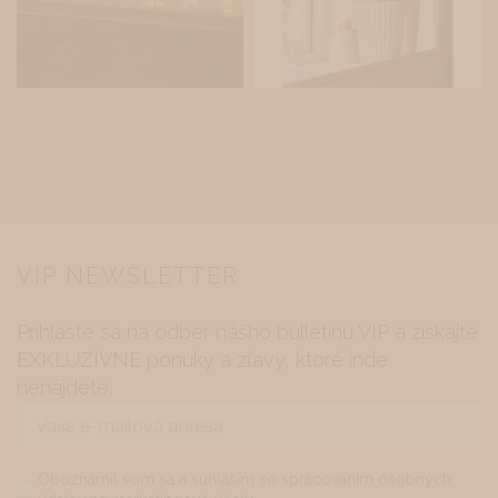
VIP NEWSLETTER
Prihláste sa na odber nášho bulletinu
VIP
a získajte
EXKLUZÍVNE ponuky a zľavy, ktoré inde
nenájdete.
Vaša
e-
mailová
adresa
Name
*
Oboznámil som sa a súhlasím so spracovaním osobných