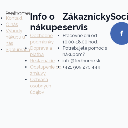
Info o
Zákaznícky
Soci
Kontakt
O nás
nákupe
servis
Výhody
Obchodné
Pracovné dni od
nákupu u
podmienky
10.00-18.00 hod.
nás
Doprava a
Potrebujete pomoc s
Spolupráca
platba
nákupom?
Reklamácie
info@feelhome.sk
Odstúpenie od
+421 905 270 444
zmluvy
Ochrana
osobných
údajov