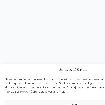
Spravovať Súhlas
Na poskytovanie tých najlepších skúseností používame technológie, ako sú sú
a/alebo prístup k informáciám o zariadení. Súhlas s týmito technológiami nám
ako je správanie pri prehliadaní alebo jedinečné ID na tejto stránke. Nesúhlas
nepriaznivo ovplyvniť určité vlastnosti a funkcie.
Prijať