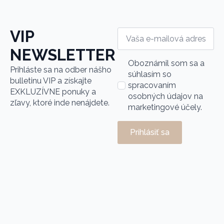
Vaša
VIP
e-
mailová
NEWSLETTER
adresa
Name
*
Oboznámil som sa a
Prihláste sa na odber nášho
*
súhlasím so
bulletinu
VIP
a získajte
spracovaním
EXKLUZÍVNE ponuky a
osobných údajov na
zľavy, ktoré inde nenájdete.
marketingové účely.
Prihlásiť sa