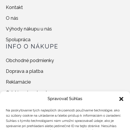
Kontakt
O nás
Výhody nákupu u nás
Spolupráca
INFO O NÁKUPE
Obchodné podmienky
Doprava a platba
Reklamácie
Odstúpenie od zmluvy
Spravovať Súhlas
Ochrana osobných údajov
ZÁKAZNÍCKY SERVIS
Na poskytovanie tých najlepších skúseností používame technológie, ako
sú súbory cookie na ukladanie a/alebo prístup k informáciám o zariadení.
Súhlas s týmito technológiami nám umožní spracovávať údaje, ako je
Pracovné dni od 10.00-18.00 hod.
správanie pri prehliadaní alebo jedinečné ID na tejto stránke. Nesúhlas