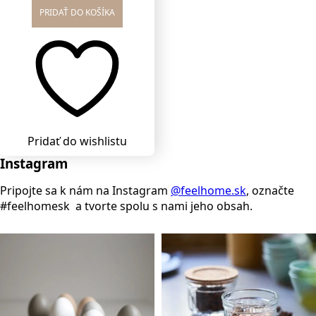
price
price
PRIDAŤ DO KOŠÍKA
was:
is:
79.95 €.
69.00 €.
Pridať do wishlistu
Instagram
Pripojte sa k nám na Instagram
@feelhome.sk
, označte
#feelhomesk a tvorte spolu s nami jeho obsah.