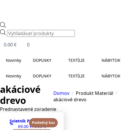
Products
search
0.00
€
0
Novinky
DOPLNKY
TEXTÍLIE
NÁBYTOK
Novinky
DOPLNKY
TEXTÍLIE
NÁBYTOK
akáciové
Domov
Produkt Materiál
drevo
akáciové drevo
Svietnik PARIS Skyline
Posledný kus
%
69.00
€
79.95
€
Original
Current