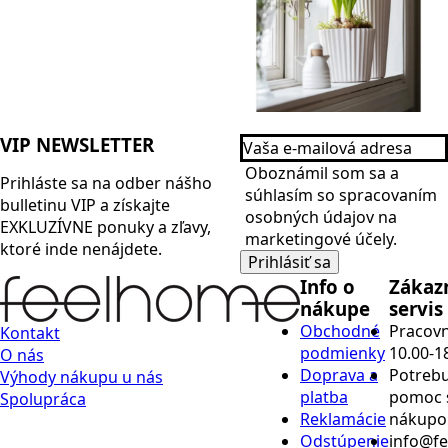
Vaša
VIP NEWSLETTER
e-
Name
mailová
Oboznámil som sa a
Prihláste sa na odber nášho
adresa
*
súhlasím so spracovaním
bulletinu
VIP
a získajte
*
osobných údajov na
EXKLUZÍVNE ponuky a zľavy,
marketingové účely.
ktoré inde nenájdete.
Prihlásiť sa
Info o
Zákaz
nákupe
servis
Obchodné
Pracovn
Kontakt
podmienky
10.00-1
O nás
Doprava a
Potrebu
Výhody nákupu u nás
platba
pomoc 
Spolupráca
Reklamácie
nákup
Odstúpenie
info@f