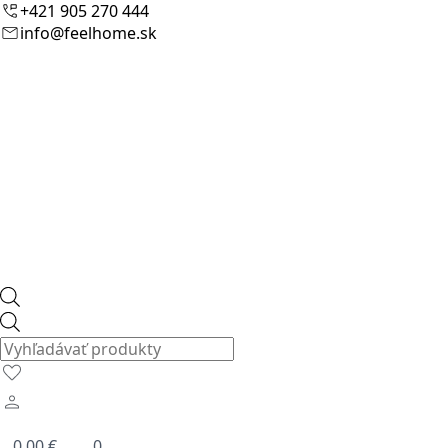
+421 905 270 444
info@feelhome.sk
Products
search
0.00
€
0