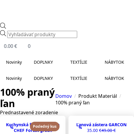
Products
search
0.00
€
0
Novinky
DOPLNKY
TEXTÍLIE
NÁBYTOK
Novinky
DOPLNKY
TEXTÍLIE
NÁBYTOK
100% praný
Domov
Produkt Materiál
ľan
100% praný ľan
Kuchynská ľanová zástera
Ľanová zástera GARCON
Posledný kus
%
%
CHEF Forest green
35.00
€
49.00
€
Original
Current