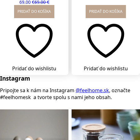
69.00
€
69.00
€
Original
Current
price
price
price
price
was:
is:
PRIDAŤ DO KOŠÍKA
PRIDAŤ DO KOŠÍKA
was:
is:
49.00 €.
35.00 €.
69.00 €.
69.00 €.
Pridať do wishlistu
Pridať do wishlistu
Instagram
Pripojte sa k nám na Instagram
@feelhome.sk
, označte
#feelhomesk a tvorte spolu s nami jeho obsah.