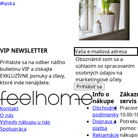
Vaša
VIP NEWSLETTER
e-
Name
mailová
Oboznámil som sa a
Prihláste sa na odber nášho
adresa
*
súhlasím so spracovaním
bulletinu
VIP
a získajte
*
osobných údajov na
EXKLUZÍVNE ponuky a zľavy,
marketingové účely.
ktoré inde nenájdete.
Prihlásiť sa
Info o
Zákaz
nákupe
servis
Obchodné
Pracovn
Kontakt
podmienky
10.00-1
O nás
Doprava a
Potrebu
Výhody nákupu u nás
platba
pomoc 
Spolupráca
Reklamácie
nákup