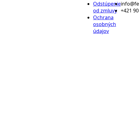
Odstúpenie
info@f
od zmluvy
+421 90
Ochrana
osobných
údajov