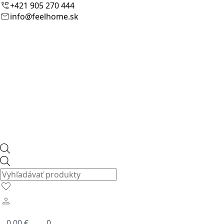
+421 905 270 444
info@feelhome.sk
Products
search
0.00
€
0