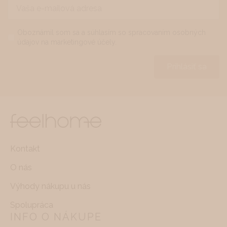
Vaša
e-
mailová
adresa
Name
*
Oboznámil som sa a súhlasím so spracovaním osobných
údajov na marketingové účely.
*
Prihlásiť sa
Kontakt
O nás
Výhody nákupu u nás
Spolupráca
INFO O NÁKUPE