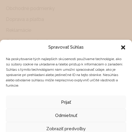
Obchodné podmienky
Doprava a platba
Reklamácie
Odstúpenie od zmluvy
Spravovať Súhlas
Ochrana osobných údajov
ZÁKAZNÍCKY SERVIS
Na poskytovanie tých najlepších skúseností používame technológie, ako
sú súbory cookie na ukladanie a/alebo prístup k informáciám o zariadení.
Súhlas s týmito technológiami nám umožní spracovávať údaje, ako je
Pracovné dni od 10.00-18.00 hod.
správanie pri prehliadaní alebo jedinečné ID na tejto stránke. Nesúhlas
alebo odvolanie súhlasu môže nepriaznivo ovplyvniť určité vlastnosti a
Potrebujete pomoc s nákupom?
funkcie.
info@feelhome.sk
Prijať
+421 905 270 444
SOCIÁLNE SIETE
Odmietnuť
Zobraziť predvoľby